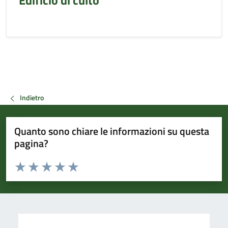
Edificio di culto
Indietro
Quanto sono chiare le informazioni su questa
pagina?
Valuta da 1 a 5 stelle la pagina
Valuta 1 stelle su 5
Valuta 2 stelle su 5
Valuta 3 stelle su 5
Valuta 4 stelle su 5
Valuta 5 stelle su 5