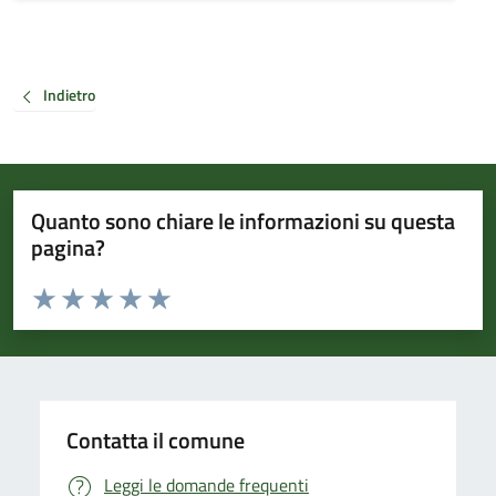
Indietro
Quanto sono chiare le informazioni su questa
pagina?
Valuta da 1 a 5 stelle la pagina
Valuta 1 stelle su 5
Valuta 2 stelle su 5
Valuta 3 stelle su 5
Valuta 4 stelle su 5
Valuta 5 stelle su 5
Contatta il comune
Leggi le domande frequenti