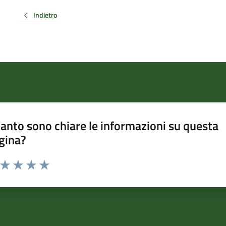
Indietro
anto sono chiare le informazioni su questa
gina?
a da 1 a 5 stelle la pagina
ta 1 stelle su 5
Valuta 2 stelle su 5
Valuta 3 stelle su 5
Valuta 4 stelle su 5
Valuta 5 stelle su 5