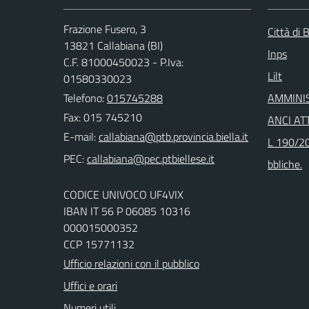
Frazione Fusero, 3
Città di B
13821 Callabiana (BI)
Inps
C.F. 81000450023 - P.Iva:
Lilt
01580330023
Telefono:
015745288
AMMINI
Fax: 015 745210
ANCI ATT
E-mail:
L 190/20
PEC:
bbliche.
CODICE UNIVOCO UF4VIX
IBAN IT 56 P 06085 10316
000015000352
CCP 15771132
Ufficio relazioni con il pubblico
Uffici e orari
Numeri utili