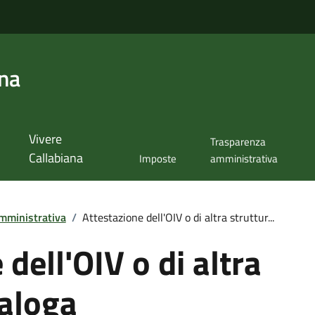
ana
Vivere
Trasparenza
Callabiana
Imposte
amministrativa
mministrativa
/
Attestazione dell'OIV o di altra struttur...
dell'OIV o di altra
naloga