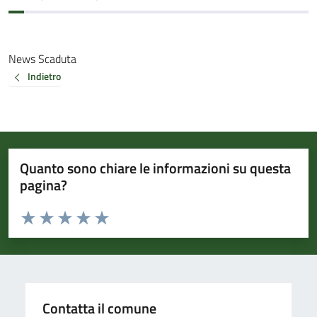
News Scaduta
Indietro
Quanto sono chiare le informazioni su questa
pagina?
Valuta da 1 a 5 stelle la pagina
Valuta 1 stelle su 5
Valuta 2 stelle su 5
Valuta 3 stelle su 5
Valuta 4 stelle su 5
Valuta 5 stelle su 5
Contatta il comune