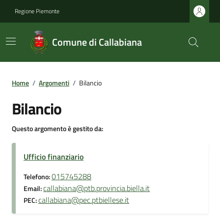
Regione Piemonte
Comune di Callabiana
Home
/
Argomenti
/
Bilancio
Bilancio
Questo argomento è gestito da:
Ufficio finanziario
015745288
Telefono:
callabiana@ptb.provincia.biella.it
Email:
callabiana@pec.ptbiellese.it
PEC: