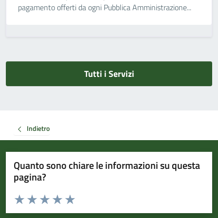
pagamento offerti da ogni Pubblica Amministrazione...
Tutti i Servizi
Indietro
Quanto sono chiare le informazioni su questa
pagina?
Valuta da 1 a 5 stelle la pagina
Valuta 1 stelle su 5
Valuta 2 stelle su 5
Valuta 3 stelle su 5
Valuta 4 stelle su 5
Valuta 5 stelle su 5